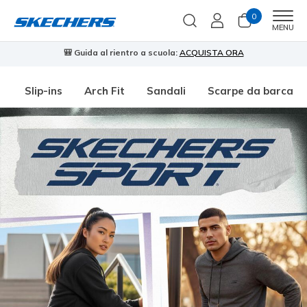
0
Men
MENU
🎒 Guida al rientro a scuola:
ACQUISTA ORA
⭐
Slip-ins
Arch Fit
Sandali
Scarpe da barca