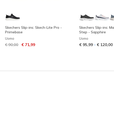
Skechers Slip-ins: Skech-Lite Pro -
Skechers Slip-ins: M
Primebase
Step - Sapphire
Uomo
Uomo
Prezzo ridotto da
per
-
€ 90,00
€ 71,99
€ 95,99
€ 120,00