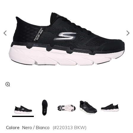
Colore
Nero / Bianco
(#
220313
BKW
)