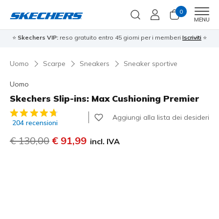
0
Men
MENU
⭐
Skechers VIP:
reso gratuito entro 45 giorni per i memberi
Iscriviti
⭐
Uomo
Scarpe
Sneakers
Sneaker sportive
Uomo
Skechers Slip-ins: Max Cushioning Premier
Valutazione cliente 4,3 su 5
Aggiungi alla lista dei desideri
204 recensioni
Prezzo ridotto da
€ 130,00
per
€ 91,99
incl. IVA