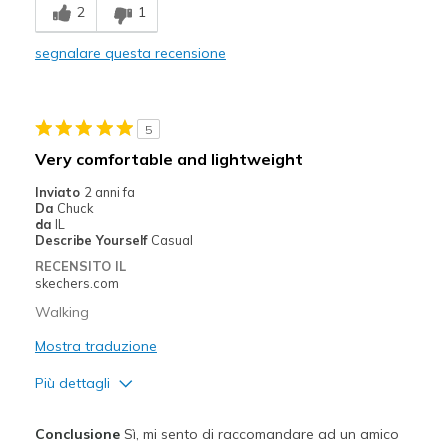
2
1
Difetti
segnalare questa recensione
Need Break In
Migliori Utilizzi:
5
Casual Wear
Very comfortable and lightweight
Going Out
Inviato
2 anni fa
Da
Chuck
Walking
da
IL
Describe Yourself
Casual
Width
Feels true to width
RECENSITO IL
Sizing
Feels true to size
skechers.com
View On Shoes
Shoes are for Wearing
Walking
Mostra traduzione
Più dettagli
Pregi
Conclusione
Sì, mi sento di raccomandare ad un amico