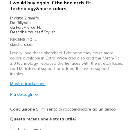
I would buy again if the had arch-fit
View On Shoes
I'm Into Shoes
technology&more colors
Inviato
2 anni fa
Da
Billybob
da
Fort Pierce, FL
Describe Yourself
Stylish
RECENSITO IL
skechers.com
I really love these sketchers. I do hope they make more
colors available in Extra Wide and also add the "Arch-Fit
2.0 technology, replaced the tie laces with the stretch laces,
add Metatarsal support or added thin extra support
insoles.
Mostra traduzione
Più dettagli
Pregi
Conclusione
Sì, mi sento di raccomandare ad un amico
Attractive Design
Questa recensione è stata utile?
Breathe Well