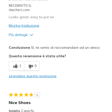
Travel
RECENSITO IL
skechers.com
Width
Feels true to width
Looks great, easy to put on
Sizing
Feels true to size
Mostra traduzione
View On Shoes
Shoes are for Wearing
Più dettagli
Pregi
Conclusione
Sì, mi sento di raccomandare ad un amico
Attractive Design
Questa recensione è stata utile?
Comfortable
1
0
Migliori Utilizzi:
segnalare questa recensione
Casual Wear
View On Shoes
Shoes are for Wearing
5
Nice Shoes
Inviato
2 anni fa