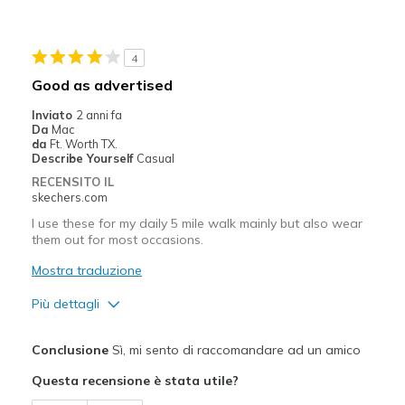
Travel
4
Width
Feels true to width
Good as advertised
Sizing
Feels true to size
Inviato
2 anni fa
View On Shoes
Shoes are for Wearing
Da
Mac
da
Ft. Worth TX.
Describe Yourself
Casual
RECENSITO IL
skechers.com
I use these for my daily 5 mile walk mainly but also wear
them out for most occasions.
Mostra traduzione
Più dettagli
Pregi
Conclusione
Sì, mi sento di raccomandare ad un amico
Breathe Well
Questa recensione è stata utile?
Durable