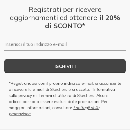
Travel
Registrati per ricevere
aggiornamenti ed ottenere
il 20%
Walking
di SCONTO*
Width
Feels true to width
Sizing
Feels true to size
E-mail
View On Shoes
I'm Really Into Shoes
ISCRIVITI
*Registrandosi con il proprio indirizzo e-mail, si acconsente
a ricevere le e-mail di Skechers e si accetta
l'Informativa
sulla privacy
e i
Termini di utilizzo di Skechers
. Alcuni
articoli possono essere esclusi dalle promozioni. Per
maggiori informazioni, consultare
i dettagli della
promozione.