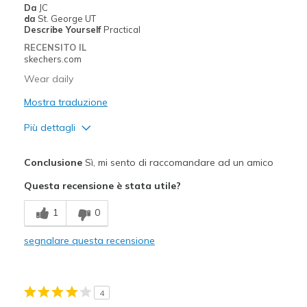
Da
JC
da
St. George UT
Describe Yourself
Practical
RECENSITO IL
skechers.com
Wear daily
Mostra traduzione
Più dettagli
Pregi
Conclusione
Sì, mi sento di raccomandare ad un amico
Attractive Design
Questa recensione è stata utile?
Comfortable
1
0
Migliori Utilizzi:
segnalare questa recensione
Casual Wear
Width
Feels true to width
4
Sizing
Feels true to size