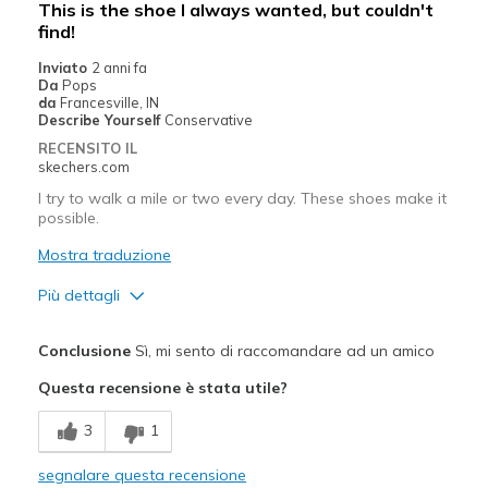
This is the shoe I always wanted, but couldn't
find!
Inviato
2 anni fa
Da
Pops
da
Francesville, IN
Describe Yourself
Conservative
RECENSITO IL
skechers.com
I try to walk a mile or two every day. These shoes make it
possible.
Mostra traduzione
Più dettagli
Pregi
Conclusione
Sì, mi sento di raccomandare ad un amico
Breathe Well
Questa recensione è stata utile?
Comfortable
3
1
Migliori Utilizzi:
segnalare questa recensione
Casual Wear