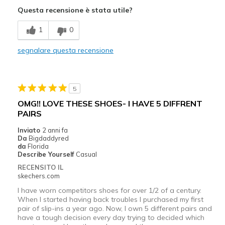
Attractive Design
Questa recensione è stata utile?
Breathe Well
1
0
Comfortable
segnalare questa recensione
Migliori Utilizzi:
Casual Wear
5
Width
Feels true to width
OMG!! LOVE THESE SHOES- I HAVE 5 DIFFRENT
Sizing
Feels true to size
PAIRS
View On Shoes
Shoes are for Wearing
Inviato
2 anni fa
Da
Bigdaddyred
da
Florida
Describe Yourself
Casual
RECENSITO IL
skechers.com
I have worn competitors shoes for over 1/2 of a century.
When I started having back troubles I purchased my first
pair of slip-ins a year ago. Now, I own 5 different pairs and
have a tough decision every day trying to decided which