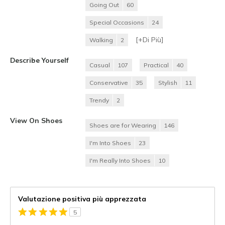
Going Out
60
Special Occasions
24
[+
Di Più
]
Walking
2
Describe Yourself
Casual
107
Practical
40
Conservative
35
Stylish
11
Trendy
2
View On Shoes
Shoes are for Wearing
146
I'm Into Shoes
23
I'm Really Into Shoes
10
Valutazione positiva più apprezzata
5