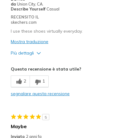
da
Union City, CA.
Describe Yourself
Casual
RECENSITO IL
skechers.com
I use these shoes virtually everyday.
Mostra traduzione
Più dettagli
Pregi
Questa recensione è stata utile?
Comfortable
2
1
Migliori Utilizzi:
segnalare questa recensione
Casual Wear
Width
Feels true to width
Sizing
Feels true to size
5
View On Shoes
Shoes are for Wearing
Maybe
Inviato
2 anni fa