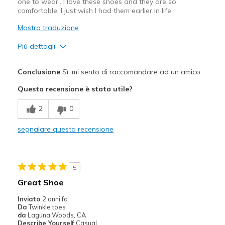
one to wear.. I love these shoes and they are so
comfortable, I just wish I had them earlier in life
Mostra traduzione
Più dettagli
Pregi
Conclusione
Sì, mi sento di raccomandare ad un amico
Attractive Design
Questa recensione è stata utile?
Comfortable
2
0
Durable
segnalare questa recensione
GREAT PRICE
Stylish
5
Migliori Utilizzi:
Great Shoe
Casual Wear
Inviato
2 anni fa
Da
Twinkle toes
Going Out
da
Laguna Woods, CA
Describe Yourself
Casual