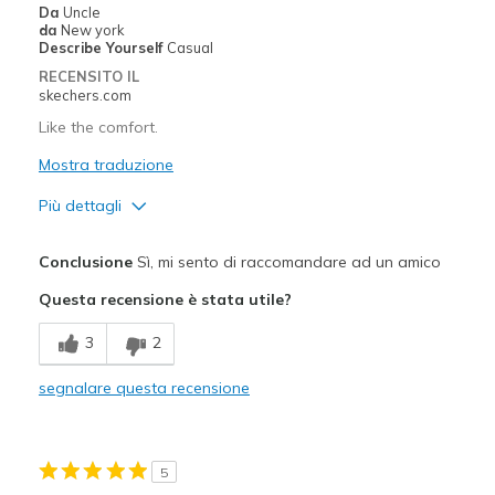
Da
Uncle
da
New york
Describe Yourself
Casual
RECENSITO IL
skechers.com
Like the comfort.
Mostra traduzione
Più dettagli
Pregi
Conclusione
Sì, mi sento di raccomandare ad un amico
Comfortable
Questa recensione è stata utile?
Migliori Utilizzi:
3
2
Casual Wear
segnalare questa recensione
Width
Feels true to width
Sizing
Feels true to size
View On Shoes
Shoes are for Wearing
5