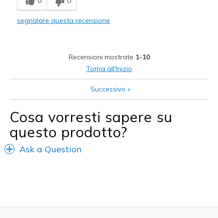
0
0
Comfortable
segnalare questa recensione
Sporty
Stylish
Recensioni mostrate
1-10
Difetti
Torna all'Inizio
Lack of colors available
Successivo
»
Needs Arch-Fit support
Cosa vorresti sapere su
Needs Metatarsal Support
questo prodotto?
Tie laces
Ask a Question
Migliori Utilizzi:
Casual Wear
Going Out
Special Occasions