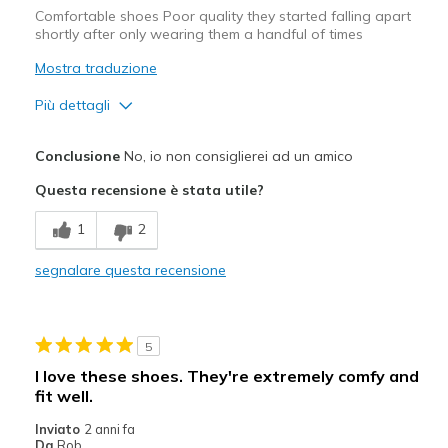
Comfortable shoes Poor quality they started falling apart
shortly after only wearing them a handful of times
Mostra traduzione
Più dettagli
Difetti
Conclusione
No, io non consiglierei ad un amico
Poor Quality
Questa recensione è stata utile?
Wear Out Quickly
1
2
Migliori Utilizzi:
segnalare questa recensione
Casual Wear
Width
Feels true to width
5
Sizing
Feels true to size
I love these shoes. They're extremely comfy and
fit well.
Inviato
2 anni fa
Da
Rob